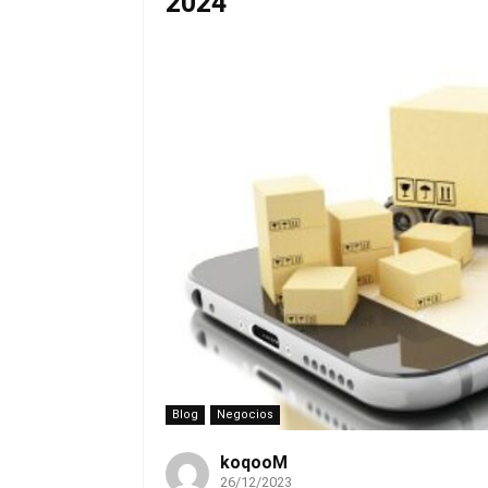
2024
Blog
Negocios
koqooM
26/12/2023