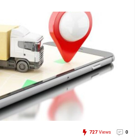
727
Views
0