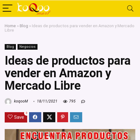
Home
»
Blog
»
Ideas de productos para vender en Amazon y Mercado
Libre
Blog
Negocios
Ideas de productos para
vender en Amazon y
Mercado Libre
koqooM
18/11/2021
795
0
Save