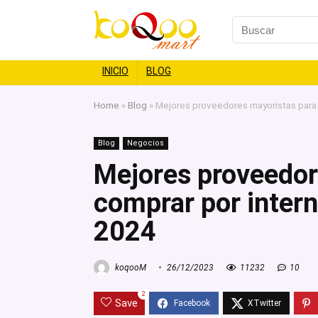
INICIO
BLOG
Home
»
Blog
»
Mejores proveedores mayoristas para
Blog
Negocios
Mejores proveedor
comprar por inter
2024
koqooM
26/12/2023
11232
10
2
Save