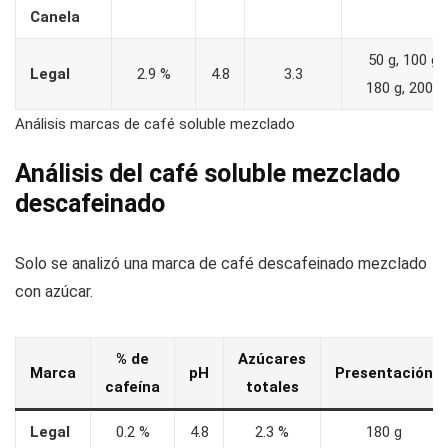
Canela
50 g, 100 g,
Legal
2.9 %
4.8
3.3
180 g, 200 g
Análisis marcas de café soluble mezclado
Análisis del café soluble mezclado
descafeinado
Solo se analizó una marca de café descafeinado mezclado
con azúcar.
% de
Azúcares
Marca
pH
Presentación
cafeína
totales
Legal
0.2 %
4.8
2.3 %
180 g